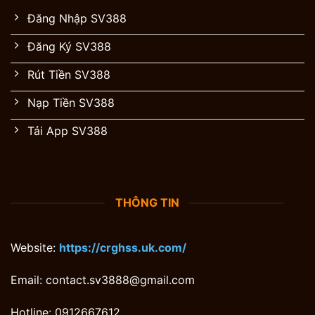
Đăng Nhập SV388
Đăng Ký SV388
Rút Tiền SV388
Nạp Tiền SV388
Tải App SV388
THÔNG TIN
Website:
https://crghss.uk.com/
Email:
contact.sv3888@gmail.com
Hotline:
0912667612