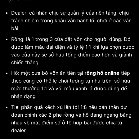
Dealer: cá nhân chịu sự quản lý của nền tảng, chịu
trách nhiệm trong khâu vận hành lối chơi ở các ván
bài
Rồng: là 1 trong 3 cửa đặt vốn cho người dùng. Đỏ
được làm màu đại diện và tỷ lệ 1:1 khi lựa chọn cược
vào cửa này sẽ sở hữu tổng điểm cao hơn và giành
chiến thắng
Hổ: một cửa bỏ vốn ăn tiền tại
rồng hổ online
tiếp
theo cũng có thể lệ chơi tương tự như trên, sở hữu
mức thưởng 1:1 và với màu xanh lá được dùng để
nhận dạng
Tie: phần quà kếch xù lên tới 1:8 nếu bản thân dự
đoán chính xác 2 phe rồng và hổ đang ngang bằng
nhau về mặt điểm số ở tổ hợp bài được chia từ
dealer.