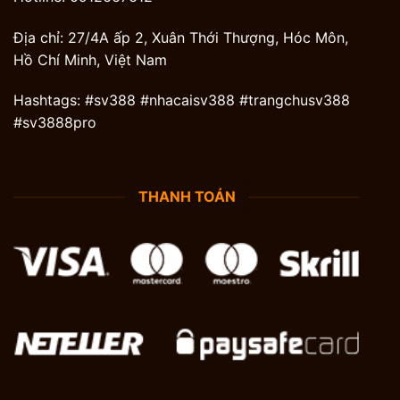
Địa chỉ:
27/4A ấp 2, Xuân Thới Thượng, Hóc Môn,
Hồ Chí Minh, Việt Nam
Hashtags:
#sv388 #nhacaisv388 #trangchusv388
#sv3888pro
THANH TOÁN