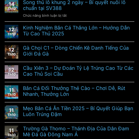
Song thủ lô khung 2 ngày – Bí quyết nuôi lô
14
chuẩn tại SV388
Th10
ở
Chức năng bình luận bị tắt
Song
thủ
Kinh Nghiệm Bắn Cá Thắng Lớn – Hướng Dẫn
12
lô
Từ Cao Thủ 2025
Th10
khung
2
Gà Chọi C1 – Dòng Chiến Kê Danh Tiếng Của
ngày
12
–
Giới Đá Gà
Th10
Bí
quyết
Cầu Xiên 3 – Dự Đoán Tỷ Lệ Trúng Cao Từ Các
nuôi
12
Cao Thủ Soi Cầu
lô
Th10
chuẩn
tại
Bắn Cá Đổi Thưởng Thẻ Cào – Chơi Dễ, Rút
11
SV388
Nhanh, Thưởng Lớn
Th10
Mẹo Bắn Cá Ăn Tiền 2025 – Bí Quyết Giúp Bạn
11
Luôn Trúng Đậm
Th10
Trường Gà Thomo – Thánh Địa Của Dân Đam
11
Mê Đá Gà Đông Nam Á
Th10