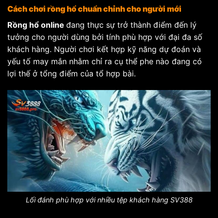
Cách chơi rồng hổ chuẩn chỉnh cho người mới
Rồng hổ online
đang thực sự trở thành điểm đến lý
tưởng cho người dùng bởi tính phù hợp với đại đa số
khách hàng. Người chơi kết hợp kỹ năng dự đoán và
yếu tố may mắn nhằm chỉ ra cụ thể phe nào đang có
lợi thế ở tổng điểm của tổ hợp bài.
Lối đánh phù hợp với nhiều tệp khách hàng SV388