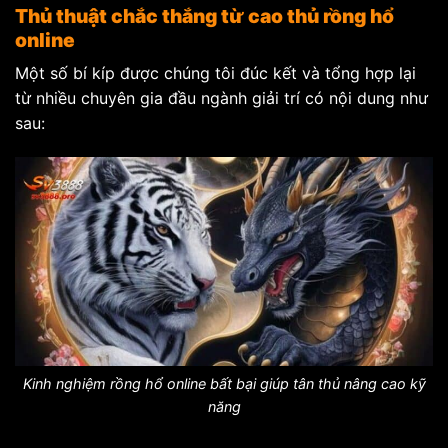
Thủ thuật chắc thắng từ cao thủ rồng hổ
online
Một số bí kíp được chúng tôi đúc kết và tổng hợp lại
từ nhiều chuyên gia đầu ngành giải trí có nội dung như
sau:
Kinh nghiệm rồng hổ online bất bại giúp tân thủ nâng cao kỹ
năng