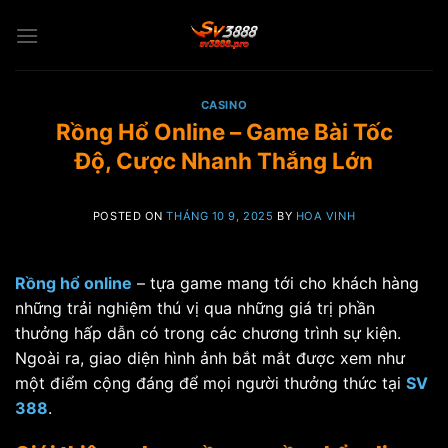
Chuyển
đến
nội
dung
CASINO
Rồng Hổ Online – Game Bài Tốc
Độ, Cược Nhanh Thắng Lớn
POSTED ON
THÁNG 10 9, 2025
BY
HOA VINH
Rồng hổ online
– tựa game mang tới cho khách hàng
những trải nghiệm thú vị qua những giá trị phần
thưởng hấp dẫn có trong các chương trình sự kiện.
Ngoài ra, giao diện hình ảnh bắt mắt được xem như
một điểm cộng đáng để mọi người thưởng thức tại
SV
388
.