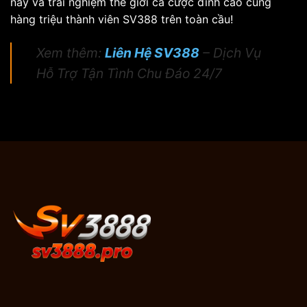
nay và trải nghiệm thế giới cá cược đỉnh cao cùng
hàng triệu thành viên SV388 trên toàn cầu!
Xem thêm:
Liên Hệ SV388
– Dịch Vụ
Hỗ Trợ Tận Tình Chu Đáo 24/7