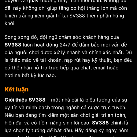
quyền và quay thưởng may mắn mỗi tuần. Những ưu
đãi này không chỉ giúp tăng cơ hội thắng lớn mà còn
khiến trải nghiệm giải trí tại SV388 thêm phần hứng
khởi.
Song song đó, đội ngũ chăm sóc khách hàng của
SV388
luôn hoạt động 24/7 để đảm bảo mọi vấn đề
của người chơi được xử lý nhanh và chính xác nhất. Dù
là thắc mắc về tài khoản, nạp rút hay kỹ thuật, bạn đều
có thể nhận hỗ trợ trực tiếp qua chat, email hoặc
hotline bất kỳ lúc nào.
Kết luận
Giới thiệu SV388
– một nhà cái là biểu tượng của sự
uy tín và minh bạch trong ngành cá cược trực tuyến.
Nếu bạn đang tìm kiếm một sân chơi giải trí an toàn,
hiện đại và có tiềm năng sinh lời cao,
SV388
chính là
lựa chọn lý tưởng để bắt đầu.
Hãy đăng ký ngay hôm