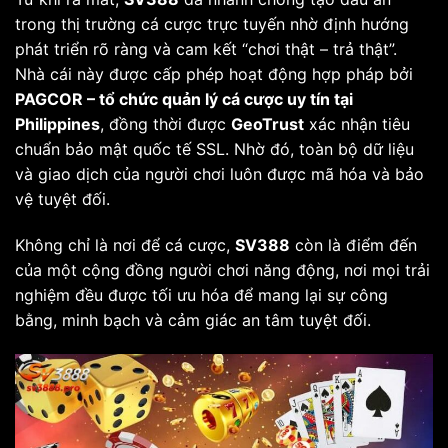
trong thị trường cá cược trực tuyến nhờ định hướng
phát triển rõ ràng và cam kết “chơi thật – trả thật”.
Nhà cái này được cấp phép hoạt động hợp pháp bởi
PAGCOR – tổ chức quản lý cá cược uy tín tại
Philippines
, đồng thời được
GeoTrust
xác nhận tiêu
chuẩn bảo mật quốc tế SSL. Nhờ đó, toàn bộ dữ liệu
và giao dịch của người chơi luôn được mã hóa và bảo
vệ tuyệt đối.
Không chỉ là nơi để cá cược,
SV388
còn là điểm đến
của một cộng đồng người chơi năng động, nơi mọi trải
nghiệm đều được tối ưu hóa để mang lại sự công
bằng, minh bạch và cảm giác an tâm tuyệt đối.