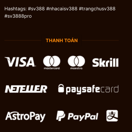
Hashtags:
#sv388 #nhacaisv388 #trangchusv388
#sv3888pro
THANH TOÁN