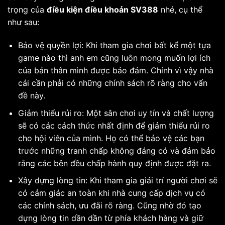
trọng của
điều kiện điều khoản SV388
nhé, cụ thể
như sau:
Bảo vệ quyền lợi: Khi tham gia chơi bất kể một tựa
game nào thì anh em cũng luôn mong muốn lợi ích
của bản thân mình được bảo đảm. Chính vì vậy nhà
cái cần phải có những chính sách rõ ràng cho vấn
đề này.
Giảm thiểu rủi ro: Một sân chơi uy tín và chất lượng
sẽ có các cách thức nhất định để giảm thiểu rủi ro
cho hội viên của mình. Họ có thể bảo vệ các bạn
trước những tranh chấp không đáng có và đảm bảo
rằng các bên đều chấp hành quy định được đặt ra.
Xây dựng lòng tin: Khi tham gia giải trí người chơi sẽ
có cảm giác an toàn khi nhà cung cấp dịch vụ có
các chính sách, ưu đãi rõ ràng. Cũng nhờ đó tạo
dựng lòng tin dần dần từ phía khách hàng và giữ