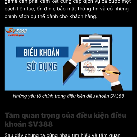
game cần phải cam kết cung cấp dịch vụ cá cược một
cách liên tục, ổn định, bảo mật thông tin và có những
chính sách cụ thể dành cho khách hàng.
Những yếu tố chính trong điều kiện điều khoản SV388
Tầm quan trọng của điều kiện điều
khoản SV388
Sau đây chúng ta cùng nhau tìm hiểu về tầm quan