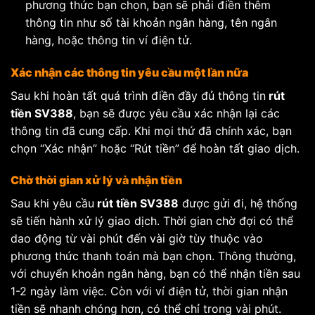
phương thức bạn chọn, bạn sẽ phải điền thêm
thông tin như số tài khoản ngân hàng, tên ngân
hàng, hoặc thông tin ví điện tử.
Xác nhận các thông tin yêu cầu một lần nữa
Sau khi hoàn tất quá trình điền đầy đủ thông tin
rút
tiền SV388
, bạn sẽ được yêu cầu xác nhận lại các
thông tin đã cung cấp. Khi mọi thứ đã chính xác, bạn
chọn “Xác nhận” hoặc “Rút tiền” để hoàn tất giao dịch.
Chờ thời gian xử lý và nhận tiền
Sau khi yêu cầu
rút tiền SV388
được gửi đi, hệ thống
sẽ tiến hành xử lý giao dịch. Thời gian chờ đợi có thể
dao động từ vài phút đến vài giờ tùy thuộc vào
phương thức thanh toán mà bạn chọn. Thông thường,
với chuyển khoản ngân hàng, bạn có thể nhận tiền sau
1-2 ngày làm việc. Còn với ví điện tử, thời gian nhận
tiền sẽ nhanh chóng hơn, có thể chỉ trong vài phút.