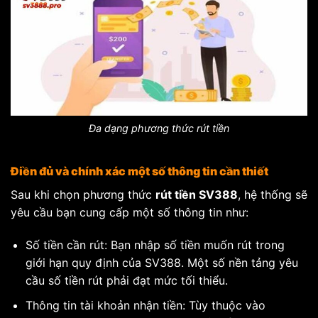
Đa dạng phương thức rút tiền
Điền đủ và chính xác một số thông tin cần thiết
Sau khi chọn phương thức
rút tiền SV388
, hệ thống sẽ
yêu cầu bạn cung cấp một số thông tin như:
Số tiền cần rút: Bạn nhập số tiền muốn rút trong
giới hạn quy định của SV388. Một số nền tảng yêu
cầu số tiền rút phải đạt mức tối thiểu.
Thông tin tài khoản nhận tiền: Tùy thuộc vào