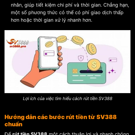
nhân, giúp tiết kiệm chi phí và thời gian. Chẳng hạn,
một số phương thức có thể có phí giao dịch thấp
hơn hoặc thời gian xử lý nhanh hơn.
Lợi ích của việc tìm hiểu cách rút tiền SV388
Hướng dẫn các bước rút tiền từ SV388
chuẩn
Để
rút tiền SV388
một cách thuận lợi và nhanh chóng,