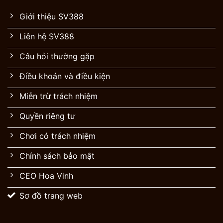
Giới thiệu SV388
Liên hệ SV388
Câu hỏi thường gặp
Điều khoản và điều kiện
Miễn trừ trách nhiệm
Quyền riêng tư
Chơi có trách nhiệm
Chính sách bảo mật
CEO Hoa Vinh
Sơ đồ trang web