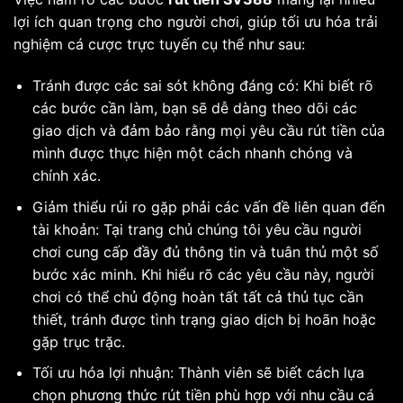
lợi ích quan trọng cho người chơi, giúp tối ưu hóa trải
nghiệm cá cược trực tuyến cụ thể như sau:
Tránh được các sai sót không đáng có: Khi biết rõ
các bước cần làm, bạn sẽ dễ dàng theo dõi các
giao dịch và đảm bảo rằng mọi yêu cầu rút tiền của
mình được thực hiện một cách nhanh chóng và
chính xác.
Giảm thiểu rủi ro gặp phải các vấn đề liên quan đến
tài khoản: Tại trang chủ chúng tôi yêu cầu người
chơi cung cấp đầy đủ thông tin và tuân thủ một số
bước xác minh. Khi hiểu rõ các yêu cầu này, người
chơi có thể chủ động hoàn tất tất cả thủ tục cần
thiết, tránh được tình trạng giao dịch bị hoãn hoặc
gặp trục trặc.
Tối ưu hóa lợi nhuận: Thành viên sẽ biết cách lựa
chọn phương thức rút tiền phù hợp với nhu cầu cá