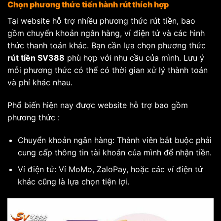
Chọn phương thức tiến hành rút thích hợp
Tại website hỗ trợ nhiều phương thức rút tiền, bao
gồm chuyển khoản ngân hàng, ví điện tử và các hình
thức thanh toán khác. Bạn cần lựa chọn phương thức
rút tiền SV388
phù hợp với nhu cầu của mình. Lưu ý
mỗi phương thức có thể có thời gian xử lý thành toán
và phí khác nhau.
Phổ biến hiện nay được website hỗ trợ bao gồm
phương thức :
Chuyển khoản ngân hàng: Thành viên bắt buộc phải
cung cấp thông tin tài khoản của mình để nhận tiền.
Ví điện tử: Ví MoMo, ZaloPay, hoặc các ví điện tử
khác cũng là lựa chọn tiện lợi.