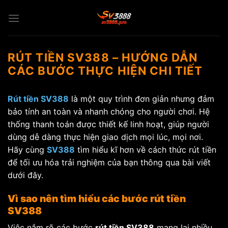
Chuyển
đến
nội
dung
RÚT TIỀN SV388 – HƯỚNG DẪN
CÁC BƯỚC THỰC HIỆN CHI TIẾT
Rút tiền SV388
là một quy trình đơn giản nhưng đảm
bảo tính an toàn và nhanh chóng cho người chơi. Hệ
thống thanh toán được thiết kế linh hoạt, giúp người
dùng dễ dàng thực hiện giao dịch mọi lúc, mọi nơi.
Hãy cùng
SV388
tìm hiểu kĩ hơn về cách thức rút tiền
để tối ưu hóa trải nghiệm của bạn thông qua bài viết
dưới đây.
Vì sao nên tìm hiểu các bước rút tiền
SV388
Việc nắm rõ các bước
rút tiền SV388
mang lại nhiều