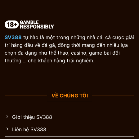
SV388
tự hào là một trong những nhà cái cá cược giải
trí hàng đầu về đá gà, đồng thời mang đến nhiều lựa
chọn đa dạng như thể thao, casino, game bài đổi
thưởng,... cho khách hàng trải nghiệm.
VỀ CHÚNG TÔI
Giới thiệu SV388
Liên hệ SV388