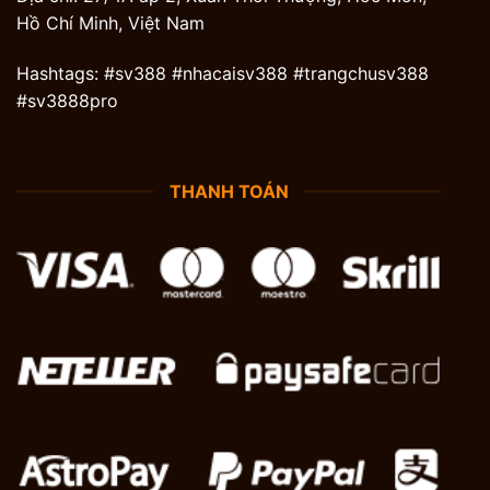
Hồ Chí Minh, Việt Nam
Hashtags:
#sv388 #nhacaisv388 #trangchusv388
#sv3888pro
THANH TOÁN