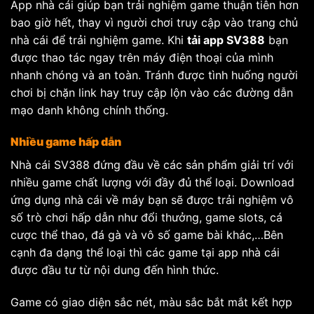
App nhà cái giúp bạn trải nghiệm game thuận tiên hơn
bao giờ hết, thay vì người chơi truy cập vào trang chủ
nhà cái để trải nghiệm game. Khi
tải app SV388
bạn
được thao tác ngay trên máy điện thoại của mình
nhanh chóng và an toàn. Tránh được tình huống người
chơi bị chặn link hay truy cập lộn vào các đường dẫn
mạo danh không chính thống.
Nhiều game hấp dẫn
Nhà cái SV388 đứng đầu về các sản phẩm giải trí với
nhiều game chất lượng với đầy đủ thể loại. Download
ứng dụng nhà cái về máy bạn sẽ được trải nghiệm vô
số trò chơi hấp dẫn như đổi thưởng, game slots, cá
cược thể thao, đá gà và vô số game bài khác,…Bên
cạnh đa dạng thể loại thì các game tại app nhà cái
được đầu tư từ nội dung đến hình thức.
Game có giao diện sắc nét, màu sắc bắt mắt kết hợp