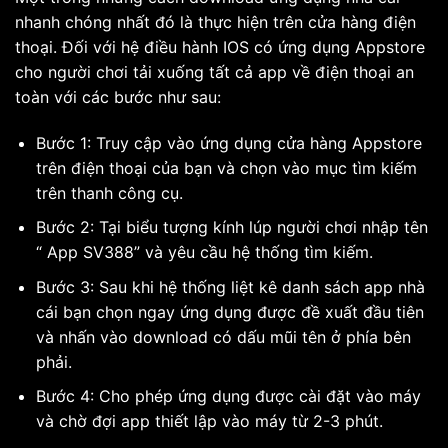
nhanh chóng nhất đó là thực hiện trên cửa hàng điện
thoại. Đối với hệ điều hành IOS có ứng dụng Appstore
cho người chơi tải xuống tất cả app về điện thoại an
toàn với các bước như sau:
Bước 1: Truy cập vào ứng dụng cửa hàng Appstore
trên điện thoại của bạn và chọn vào mục tìm kiếm
trên thanh công cụ.
Bước 2: Tại biểu tượng kính lúp người chơi nhập tên
“ App SV388” và yêu cầu hệ thống tìm kiếm.
Bước 3: Sau khi hệ thống liệt kê danh sách app nhà
cái bạn chọn ngay ứng dụng được đề xuất đầu tiên
và nhấn vào download có dấu mũi tên ở phía bên
phải.
Bước 4: Cho phép ứng dụng được cài đặt vào máy
và chờ đợi app thiết lập vào máy từ 2-3 phút.