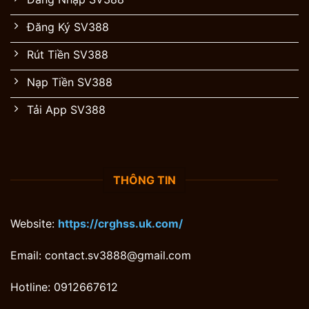
Đăng Ký SV388
Rút Tiền SV388
Nạp Tiền SV388
Tải App SV388
THÔNG TIN
Website:
https://crghss.uk.com/
Email:
contact.sv3888@gmail.com
Hotline:
0912667612