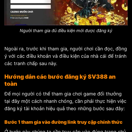
Người tham gia đủ điều kiện mới được đăng ký
Ngoài ra, trước khi tham gia, người chơi cần đọc, đồng
ý với các điều khoản và điều kiện của nhà cái để tránh
các tranh chấp sau này.
Hướng dẫn các bước đăng ký SV388 an
toàn
Để mọi người có thể tham gia chơi game đổi thưởng
tại đây một cách nhanh chóng, cần phải thực hiện việc
đăng ký tài khoản hiệu quả theo những bước sau đây:
Bước 1 tham gia vào đường link truy cập chính thức
Ở bước này chúng ta cần truy cập vào đúng trang chủ