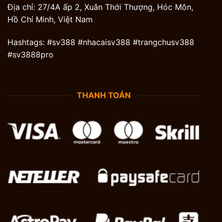
Địa chỉ:
27/4A ấp 2, Xuân Thới Thượng, Hóc Môn,
Hồ Chí Minh, Việt Nam
Hashtags:
#sv388 #nhacaisv388 #trangchusv388
#sv3888pro
THANH TOÁN