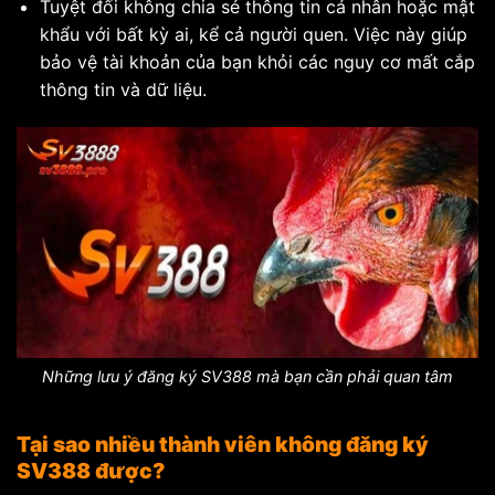
Tuyệt đối không chia sẻ thông tin cá nhân hoặc mật
khẩu với bất kỳ ai, kể cả người quen. Việc này giúp
bảo vệ tài khoản của bạn khỏi các nguy cơ mất cắp
thông tin và dữ liệu.
Những lưu ý đăng ký SV388 mà bạn cần phải quan tâm
Tại sao nhiều thành viên không đăng ký
SV388 được?