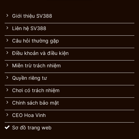
Giới thiệu SV388
Liên hệ SV388
Câu hỏi thường gặp
Điều khoản và điều kiện
Miễn trừ trách nhiệm
Quyền riêng tư
Chơi có trách nhiệm
Chính sách bảo mật
CEO Hoa Vinh
Sơ đồ trang web