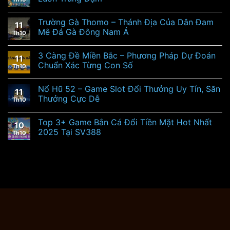
Trường Gà Thomo – Thánh Địa Của Dân Đam
11
Mê Đá Gà Đông Nam Á
Th10
3 Càng Đề Miền Bắc – Phương Pháp Dự Đoán
11
Chuẩn Xác Từng Con Số
Th10
Nổ Hũ 52 – Game Slot Đổi Thưởng Uy Tín, Săn
11
Thưởng Cực Dễ
Th10
Top 3+ Game Bắn Cá Đổi Tiền Mặt Hot Nhất
10
2025 Tại SV388
Th10