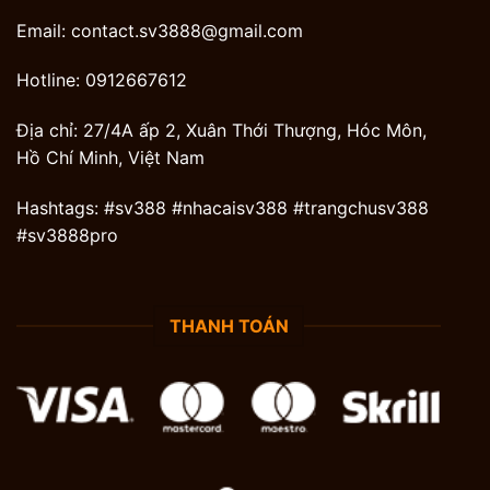
Email:
contact.sv3888@gmail.com
Hotline:
0912667612
Địa chỉ:
27/4A ấp 2, Xuân Thới Thượng, Hóc Môn,
Hồ Chí Minh, Việt Nam
Hashtags:
#sv388 #nhacaisv388 #trangchusv388
#sv3888pro
THANH TOÁN