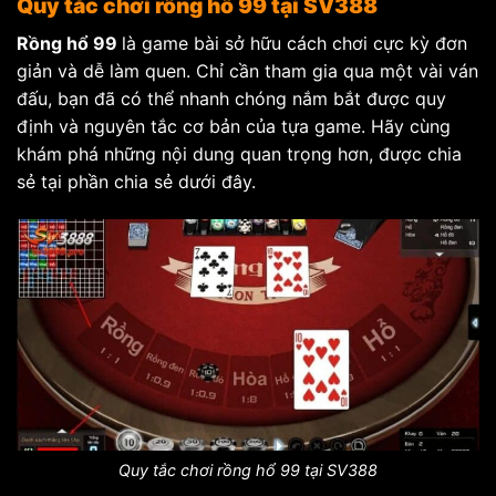
Quy tắc chơi rồng hổ 99 tại SV388
Rồng hổ 99
là game bài sở hữu cách chơi cực kỳ đơn
giản và dễ làm quen. Chỉ cần tham gia qua một vài ván
đấu, bạn đã có thể nhanh chóng nắm bắt được quy
định và nguyên tắc cơ bản của tựa game. Hãy cùng
khám phá những nội dung quan trọng hơn, được chia
sẻ tại phần chia sẻ dưới đây.
Quy tắc chơi rồng hổ 99 tại SV388