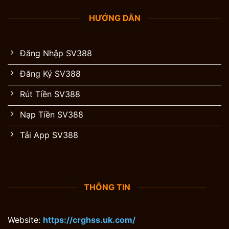
HƯỚNG DẪN
Đăng Nhập SV388
Đăng Ký SV388
Rút Tiền SV388
Nạp Tiền SV388
Tải App SV388
THÔNG TIN
Website:
https://crghss.uk.com/