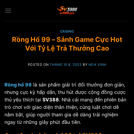
Chuyển
đến
nội
dung
CASINO
Rồng Hổ 99 – Sảnh Game Cực Hot
Với Tỷ Lệ Trả Thưởng Cao
POSTED ON
THÁNG 10 8, 2025
BY
HOA VINH
Rồng hổ 99
là sản phẩm giải trí đổi thưởng đơn giản,
nhưng cực kỳ hấp dẫn, thu hút được cộng đồng cược
thủ yêu thích tại
SV388
. Nhà cái mang đến phiên bản
trò chơi với giao diện thân thiện, cùng luật chơi dễ
nắm bắt, giúp người tham gia dễ dàng trải nghiệm
ngay từ những giây phút đầu tiên.