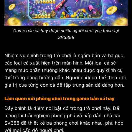
Game bắn cá hay được nhiều người chơi yêu thích tại
SV3888
Nhiệm vụ chính trong trò chơi là ngắm bắn và hạ gục
các loại cá xuất hiện trên màn hình. Mỗi loại cá sẽ
mang mức phần thưởng khác nhau được quy định cụ
thể trong bảng hướng dẫn. Người chơi có thể theo dõi
giá trị của từng con cá để tập trung săn dễ dàng hơn.
Làm quen với phòng chơi trong game bắn cá hay
Đây chính là điểm nổi bật có trong trò chơi này. Để
mang lại trải nghiệm phong phú và hấp dẫn, nhà cái
SV388 đã thiết kế ba phòng chơi khác nhau, phù hợp
với mọi cấp độ người chơi.