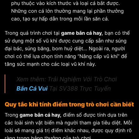
phụ thuộc vào kích thước và loại cá bắt được.
Những con cá lớn thường mang lại phần thưởng
cao, tạo sự hấp dẫn trong mỗi lần săn cá.
Trong quá trình chơi tại
game bắn cá hay,
bạn có thể
sử dụng một số vũ khí được cung cấp sẵn như súng
đại bác, súng băng, bom huỷ diệt… Ngoài ra, người
chơi có thể lựa chọn tính năng “Nâng cấp vũ khí” để
tăng sức mạnh cho các loại vũ khí này.
Xem thêm: Trải Nghiệm Với Trò Chơi
Bắn Cá Vui
Tại SV388 Trực Tuyến
Quy tắc khi tính điểm trong trò chơi cần biết
Trong
game bắn cá hay,
điểm số được tính dựa trên
các loài sinh vật biển mà người tham gia tiêu diệt. Mỗi
loài sẽ mang giá trị điểm khác nhau, được quy định rõ
ràng trong bảng thưởng của trò chơi.