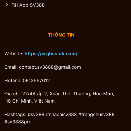
Tải App SV388
THÔNG TIN
Website:
https://crghss.uk.com/
Email:
contact.sv3888@gmail.com
Hotline:
0912667612
Địa chỉ:
27/4A ấp 2, Xuân Thới Thượng, Hóc Môn,
Hồ Chí Minh, Việt Nam
Hashtags:
#sv388 #nhacaisv388 #trangchusv388
#sv3888pro