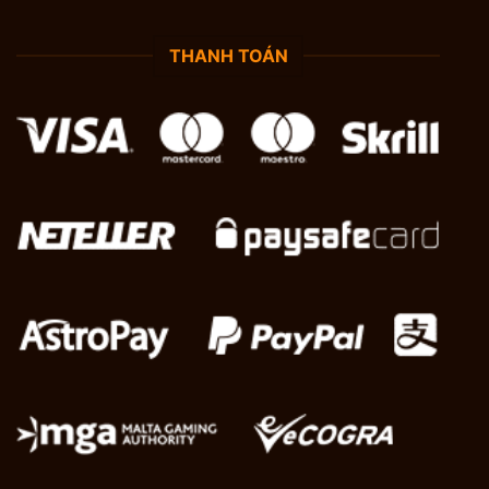
THANH TOÁN