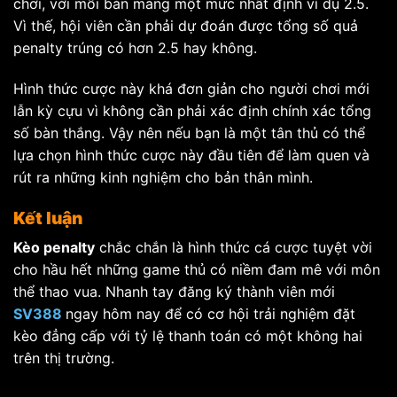
chơi, với mỗi bàn mang một mức nhất định ví dụ 2.5.
Vì thế, hội viên cần phải dự đoán được tổng số quả
penalty trúng có hơn 2.5 hay không.
Hình thức cược này khá đơn giản cho người chơi mới
lẫn kỳ cựu vì không cần phải xác định chính xác tổng
số bàn thắng. Vậy nên nếu bạn là một tân thủ có thể
lựa chọn hình thức cược này đầu tiên để làm quen và
rút ra những kinh nghiệm cho bản thân mình.
Kết luận
Kèo penalty
chắc chắn là hình thức cá cược tuyệt vời
cho hầu hết những game thủ có niềm đam mê với môn
thể thao vua. Nhanh tay đăng ký thành viên mới
SV388
ngay hôm nay để có cơ hội trải nghiệm đặt
kèo đẳng cấp với tỷ lệ thanh toán có một không hai
trên thị trường.