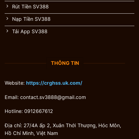
Rút Tiền SV388
Nạp Tiền SV388
Tải App SV388
THÔNG TIN
Website:
https://crghss.uk.com/
Email:
contact.sv3888@gmail.com
Hotline:
0912667612
Địa chỉ:
27/4A ấp 2, Xuân Thới Thượng, Hóc Môn,
Hồ Chí Minh, Việt Nam