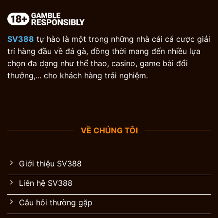
SV388
tự hào là một trong những nhà cái cá cược giải
trí hàng đầu về đá gà, đồng thời mang đến nhiều lựa
chọn đa dạng như thể thao, casino, game bài đổi
thưởng,... cho khách hàng trải nghiệm.
VỀ CHÚNG TÔI
Giới thiệu SV388
Liên hệ SV388
Câu hỏi thường gặp