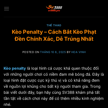
Chuyển
đến
nội
dung
THỂ THAO
Kèo Penalty – Cách Bắt Kèo Phạt
Đền Chính Xác, Dễ Trúng Nhất
POSTED ON
THÁNG 10 6, 2025
BY
HOA VINH
Kèo penalty
là loại hình cá cược khá quen thuộc đối
với những người chơi có niềm đam mê bóng đá. Đây là
loại hình đặt cược cực kỳ thú vị và có khả năng đem
về nguồn lợi khủng cho bất kỳ người tham gia. Trong
bài viết dưới đây, bạn hãy cùng SV388 khám phá tất
tần tật về cách chơi này để có thêm nhiều kinh nghiệm
nhé.