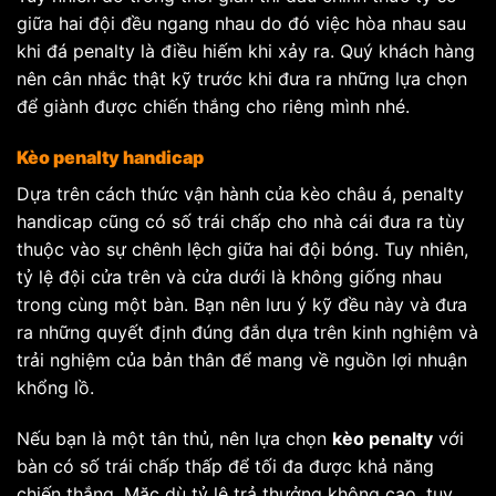
giữa hai đội đều ngang nhau do đó việc hòa nhau sau
khi đá penalty là điều hiếm khi xảy ra. Quý khách hàng
nên cân nhắc thật kỹ trước khi đưa ra những lựa chọn
để giành được chiến thắng cho riêng mình nhé.
Kèo penalty handicap
Dựa trên cách thức vận hành của kèo châu á, penalty
handicap cũng có số trái chấp cho nhà cái đưa ra tùy
thuộc vào sự chênh lệch giữa hai đội bóng. Tuy nhiên,
tỷ lệ đội cửa trên và cửa dưới là không giống nhau
trong cùng một bàn. Bạn nên lưu ý kỹ đều này và đưa
ra những quyết định đúng đắn dựa trên kinh nghiệm và
trải nghiệm của bản thân để mang về nguồn lợi nhuận
khổng lồ.
Nếu bạn là một tân thủ, nên lựa chọn
kèo penalty
với
bàn có số trái chấp thấp để tối đa được khả năng
chiến thắng. Mặc dù tỷ lệ trả thưởng không cao, tuy