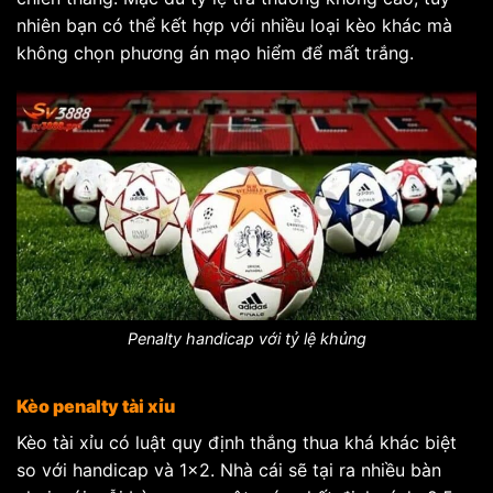
nhiên bạn có thể kết hợp với nhiều loại kèo khác mà
không chọn phương án mạo hiểm để mất trắng.
Penalty handicap với tỷ lệ khủng
Kèo penalty tài xỉu
Kèo tài xỉu có luật quy định thắng thua khá khác biệt
so với handicap và 1×2. Nhà cái sẽ tại ra nhiều bàn