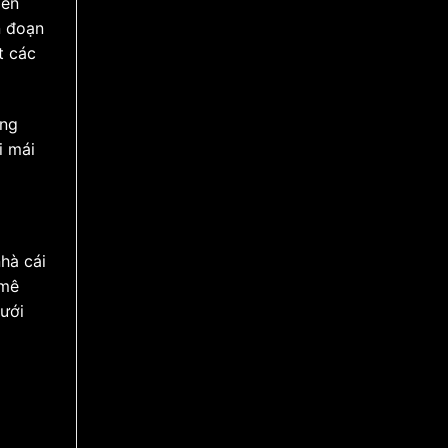
đến
n đoạn
t các
ồng
i mái
nhà cái
 mê
dưới