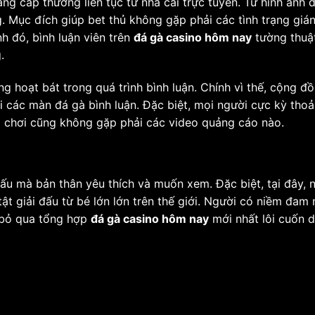
ng cấp thường liên tục từ nhà cái trực tuyến. Từ hình ảnh 
. Mục đích giúp bet thủ không gặp phải các tình trạng giá
nh đó, bình luận viên trên
đá gà casino hôm nay
tường thuậ
.
 hoạt bát trong quá trình bình luận. Chính vì thế, cộng đ
 các màn đá gà bình luận. Đặc biệt, mọi người cực kỳ thoả
 chơi cũng không gặp phải các video quảng cáo nào.
đấu mà bản thân yêu thích và muốn xem. Đặc biệt, tại đây, 
ật giải đấu từ bé lớn lớn trên thế giới. Người có niềm đam
ể bỏ qua tổng hợp
đá gà casino hôm nay
mới nhất lôi cuốn 