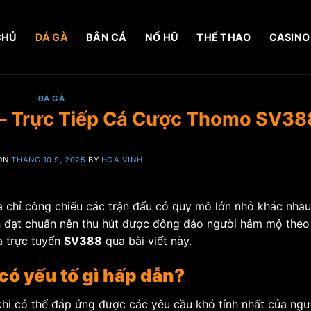
CHỦ
ĐÁ GÀ
BẮN CÁ
NỔ HŨ
THỂ THAO
CASINO
ĐÁ GÀ
– Trực Tiếp Cá Cược Thomo SV38
 ON
THÁNG 10 9, 2025
BY
HOA VINH
 chỉ công chiếu các trận đấu có quy mô lớn nhỏ khác nhau
h đạt chuẩn nên thu hút được đông đảo người hâm mộ theo 
à trực tuyến
SV388
qua bài viết này.
ó yếu tố gì hấp dẫn?
khi có thể đáp ứng được các yêu cầu khó tính nhất của ngư