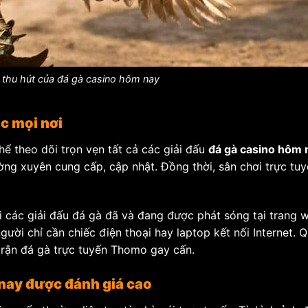
thu hút của đá gà casino hôm nay
c mọi nơi
hể theo dõi trọn vẹn tất cả các giải đấu
đá gà casino hôm 
ờng xuyên cung cấp, cập nhật. Đồng thời, sân chơi trực tu
õi các giải đấu đá gà đã và đang được phát sóng tại trang 
gười chỉ cần chiếc điện thoại hay laptop kết nối Internet. 
trận đá gà trực tuyến Thomo gay cấn.
nay được đánh giá cao