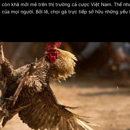
e còn khá mới mẻ trên thị trường cá cược Việt Nam. Thế nh
m của mọi người. Bởi lẽ, chọi gà trực tiếp sở hữu những yếu