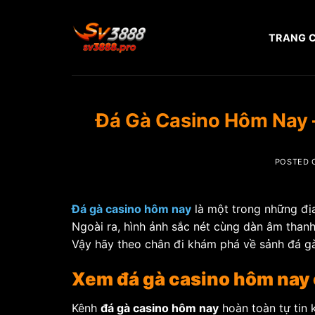
Chuyển
đến
TRANG 
nội
dung
Đá Gà Casino Hôm Nay 
POSTED
Đá gà casino hôm nay
là một trong những địa
Ngoài ra, hình ảnh sắc nét cùng dàn âm than
Vậy hãy theo chân đi khám phá về sảnh đá g
Xem đá gà casino hôm nay c
Kênh
đá gà casino hôm nay
hoàn toàn tự tin 