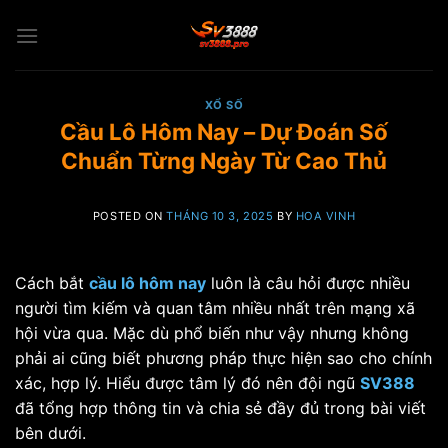
Chuyển
đến
nội
dung
XỔ SỐ
Cầu Lô Hôm Nay – Dự Đoán Số
Chuẩn Từng Ngày Từ Cao Thủ
POSTED ON
THÁNG 10 3, 2025
BY
HOA VINH
Cách bắt
cầu lô hôm nay
luôn là câu hỏi được nhiều
người tìm kiếm và quan tâm nhiều nhất trên mạng xã
hội vừa qua. Mặc dù phổ biến như vậy nhưng không
phải ai cũng biết phương pháp thực hiện sao cho chính
xác, hợp lý. Hiểu được tâm lý đó nên đội ngũ
SV388
đã tổng hợp thông tin và chia sẻ đầy đủ trong bài viết
bên dưới.