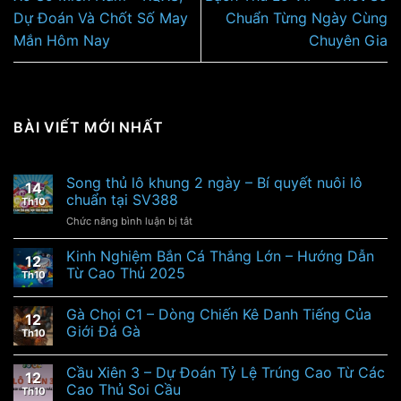
Dự Đoán Và Chốt Số May
Chuẩn Từng Ngày Cùng
Mắn Hôm Nay
Chuyên Gia
BÀI VIẾT MỚI NHẤT
Song thủ lô khung 2 ngày – Bí quyết nuôi lô
14
chuẩn tại SV388
Th10
ở
Chức năng bình luận bị tắt
Song
thủ
Kinh Nghiệm Bắn Cá Thắng Lớn – Hướng Dẫn
12
lô
Từ Cao Thủ 2025
Th10
khung
2
Gà Chọi C1 – Dòng Chiến Kê Danh Tiếng Của
ngày
12
–
Giới Đá Gà
Th10
Bí
quyết
Cầu Xiên 3 – Dự Đoán Tỷ Lệ Trúng Cao Từ Các
nuôi
12
Cao Thủ Soi Cầu
lô
Th10