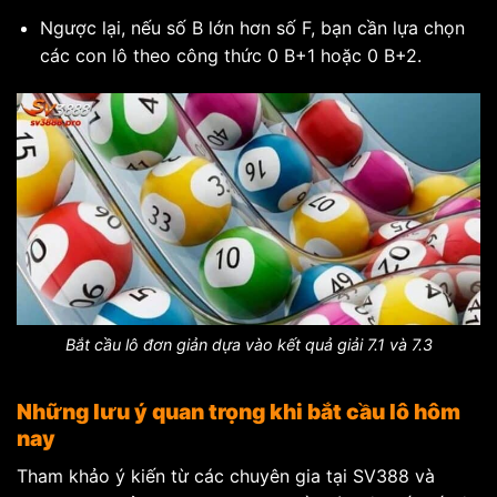
Ngược lại, nếu số B lớn hơn số F, bạn cần lựa chọn
các con lô theo công thức 0 B+1 hoặc 0 B+2.
Bắt cầu lô đơn giản dựa vào kết quả giải 7.1 và 7.3
Những lưu ý quan trọng khi bắt cầu lô hôm
nay
Tham khảo ý kiến từ các chuyên gia tại SV388 và