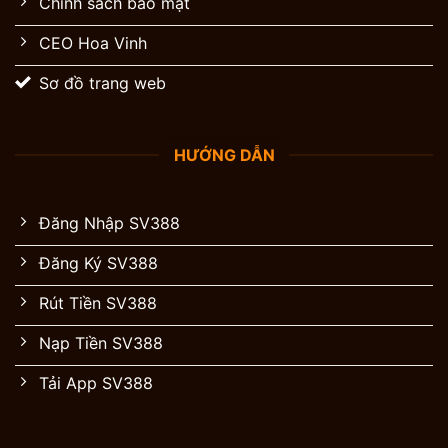
Chính sách bảo mật
CEO Hoa Vinh
Sơ đồ trang web
HƯỚNG DẪN
Đăng Nhập SV388
Đăng Ký SV388
Rút Tiền SV388
Nạp Tiền SV388
Tải App SV388