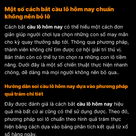
Một số cách bắt cầu lô hôm nay chuẩn
không nên bỏ lỡ
Cách bắt
cầu lô hôm nay
có thể hiểu một cách đơn
giản giúp người chơi lựa chọn những con số may mắn
cho kỳ quay thưởng sắp tới. Thông qua phương pháp,
thành viên không chỉ tìm được cơ hội giải trí thú vị.
Bản thân còn có thể tự tin chọn ra những con lô tiềm
năng. Dưới đây là một số chiến thuật thực hiện nhanh
chóng, dễ dàng mà mọi người không nên bỏ qua..
Hướng dẫn soi cầu lô hôm nay dựa vào phương pháp
quả trám chi tiết
Đây được đánh giá là cách bắt
cầu lô hôm nay
hiệu
quả mà bất cứ ai cũng có thể sử dụng được. Theo đó,
phương pháp soi lô chuẩn theo hình quả trám thực
hiện bằng cách dựa vào bảng phân tích kết quả từ xổ
số hàng ngày.