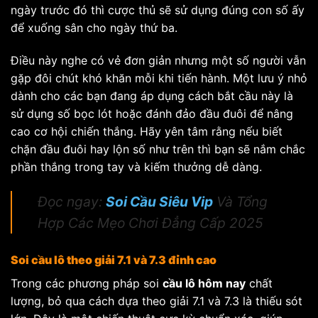
ngày trước đó thì cược thủ sẽ sử dụng đúng con số ấy
để xuống sân cho ngày thứ ba.
Điều này nghe có vẻ đơn giản nhưng một số người vẫn
gặp đôi chút khó khăn mỗi khi tiến hành. Một lưu ý nhỏ
dành cho các bạn đang áp dụng cách bắt cầu này là
sử dụng số bọc lót hoặc đánh đảo đầu đuôi để nâng
cao cơ hội chiến thắng. Hãy yên tâm rằng nếu biết
chặn đầu đuôi hay lộn số như trên thì bạn sẽ nắm chắc
phần thắng trong tay và kiếm thưởng dễ dàng.
Đọc ngay:
Soi Cầu Siêu Vip
Và Tổng
Hợp Các Mẹo Chơi Đẳng Cấp 2025
Soi cầu lô theo giải 7.1 và 7.3 đỉnh cao
Trong các phương pháp soi
cầu lô hôm nay
chất
lượng, bỏ qua cách dựa theo giải 7.1 và 7.3 là thiếu sót