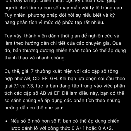
lớn. Đây là một chiến thuật cực kỳ chuẩn xác, giúp
người chơi tìm ra con số may mắn với tỷ lệ trúng cao.
Tuy nhiên, phương pháp đòi hỏi sự hiểu biết và kỹ
năng phân tích vì mức độ phức tạp rất nhiều.
Tuy vậy, thành viên dành thời gian để nghiên cứu và
làm theo hướng dẫn chi tiết của các chuyên gia. Qua
đó, bản thương đương nhiên hoàn toàn có thể áp dụng
thành thạo và nhanh chóng.
Cụ thể, giải 7 thường xuất hiện với các cặp số tổng
hợp như AB, CD, EF, GH. Khi bạn lựa chọn soi cầu theo
giải 7.1 và 7.3, tức là bạn đang tập trung vào việc phân
tích các cặp số AB và EF. Để làm điều này, bạn có thể
so sánh chúng và áp dụng các phân tích theo những
hướng dẫn cụ thể như sau:
Nếu số B nhỏ hơn số F, bạn có thể áp dụng chiến
lược đánh lô với công thức 0 A+1 hoặc 0 A+2.