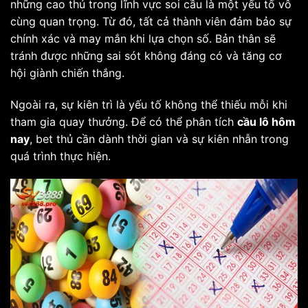
những cao thủ trong lĩnh vực soi cầu là một yếu tố vô
cùng quan trọng. Từ đó, tất cả thành viên đảm bảo sự
chính xác và may mắn khi lựa chọn số. Bản thân sẽ
tránh được những sai sót không đáng có và tăng cơ
hội giành chiến thắng.
Ngoài ra, sự kiên trì là yếu tố không thể thiếu mỗi khi
tham gia quay thưởng. Để có thể phân tích
cầu lô hôm
nay
, bet thủ cần dành thời gian và sự kiên nhẫn trong
quá trình thực hiện.