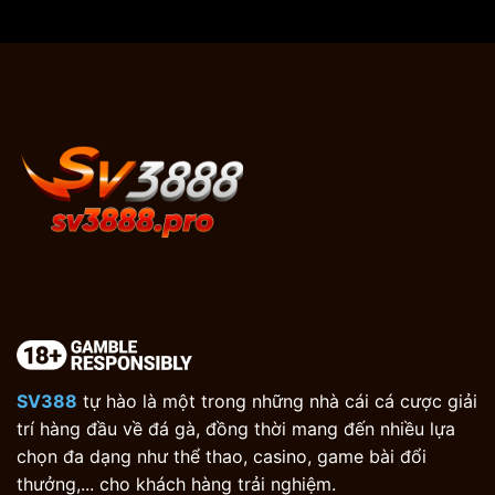
SV388
tự hào là một trong những nhà cái cá cược giải
trí hàng đầu về đá gà, đồng thời mang đến nhiều lựa
chọn đa dạng như thể thao, casino, game bài đổi
thưởng,... cho khách hàng trải nghiệm.