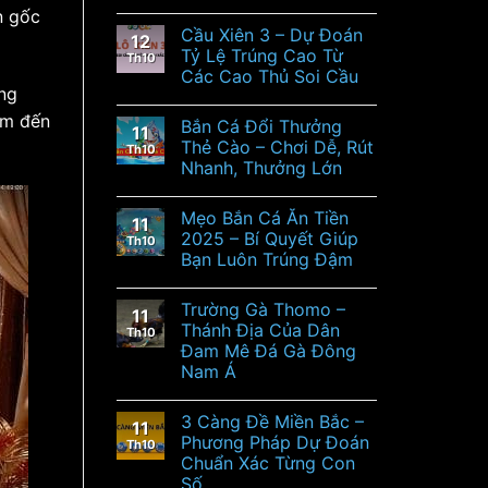
lô
n gốc
chuẩn
Cầu Xiên 3 – Dự Đoán
12
tại
Tỷ Lệ Trúng Cao Từ
Th10
SV388
Các Cao Thủ Soi Cầu
ống
em đến
Bắn Cá Đổi Thưởng
11
Thẻ Cào – Chơi Dễ, Rút
Th10
Nhanh, Thưởng Lớn
Mẹo Bắn Cá Ăn Tiền
11
2025 – Bí Quyết Giúp
Th10
Bạn Luôn Trúng Đậm
Trường Gà Thomo –
11
Thánh Địa Của Dân
Th10
Đam Mê Đá Gà Đông
Nam Á
3 Càng Đề Miền Bắc –
11
Phương Pháp Dự Đoán
Th10
Chuẩn Xác Từng Con
Số