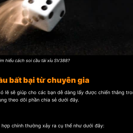
tìm hiểu cách soi cầu tài xỉu SV388?
ầu bất bại từ chuyên gia
có lẽ sẽ giúp cho các bạn dễ dàng lấy được chiến thắng tr
ùng theo dõi phần chia sẻ dưới đây.
g hợp chính thường xảy ra cụ thể như dưới đây: