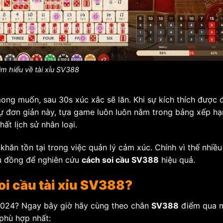
ìm hiểu về tài xỉu SV388
ng muốn, sau 30s xúc xắc sẽ lăn. Khi sự kích thích được 
i sự đơn giản này, tựa game luôn luôn nằm trong bảng xếp h
ất lịch sử nhân loại.
hăn tồn tại trong việc quản lý cảm xúc. Chính vì thế nhiều
ệu đồng để nghiên cứu
cách soi cầu SV388
hiệu quả.
oi cầu tài xỉu SV388?
024? Ngay bây giờ hãy cùng theo chân
SV388
điểm qua 
 phù hợp nhất: