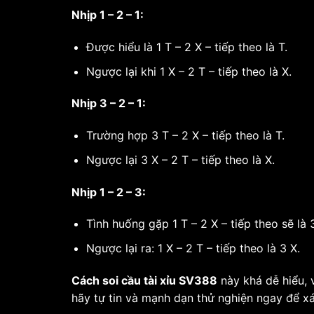
Nhịp 1 – 2 – 1:
Được hiểu là 1 T – 2 X – tiếp theo là T.
Ngược lại khi 1 X – 2 T – tiếp theo là X.
Nhịp 3 – 2 – 1:
Trường hợp 3 T – 2 X – tiếp theo là T.
Ngược lại 3 X – 2 T – tiếp theo là X.
Nhịp 1 – 2 – 3:
Tình huống gặp 1 T – 2 X – tiếp theo sẽ là 3
Ngược lại ra: 1 X – 2 T – tiếp theo là 3 X.
Cách soi cầu tài xỉu SV388
này khá dễ hiểu, 
hãy tự tin và mạnh dạn thử nghiện ngay để x