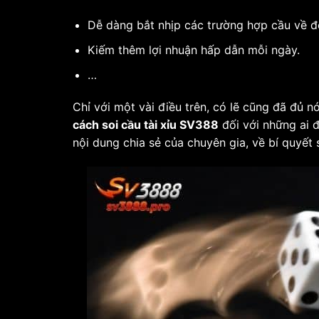
Dễ dàng bắt nhịp các trường hợp cầu về đ
Kiếm thêm lợi nhuận hấp dẫn mỗi ngày.
…
Chỉ với một vài điều trên, có lẽ cũng đã đủ nó
cách soi cầu tài xỉu SV388
đối với những ai 
nội dung chia sẻ của chuyên gia, về bí quyết 