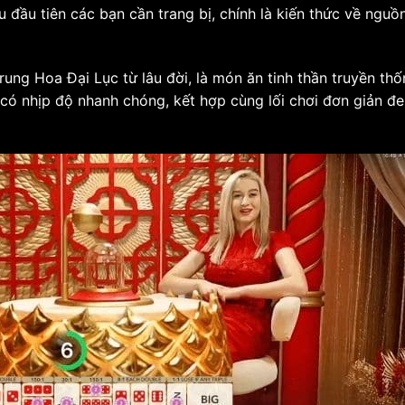
ều đầu tiên các bạn cần trang bị, chính là kiến thức về nguồ
rung Hoa Đại Lục từ lâu đời, là món ăn tinh thần truyền th
có nhịp độ nhanh chóng, kết hợp cùng lối chơi đơn giản đ