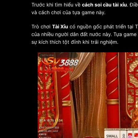
Trước khi tìm hiểu về
cách soi cầu tài xỉu
. Đi
và cách chơi của tựa game này.
Trò chơi
Tài Xỉu
có nguồn gốc phát triển tại T
của nhiều người dân đất nước này. Tựa game 
sự kích thích tột đỉnh khi trải nghiệm.