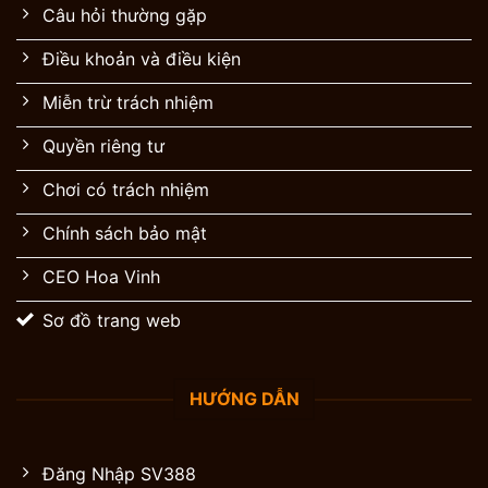
Câu hỏi thường gặp
Điều khoản và điều kiện
Miễn trừ trách nhiệm
Quyền riêng tư
Chơi có trách nhiệm
Chính sách bảo mật
CEO Hoa Vinh
Sơ đồ trang web
HƯỚNG DẪN
Đăng Nhập SV388