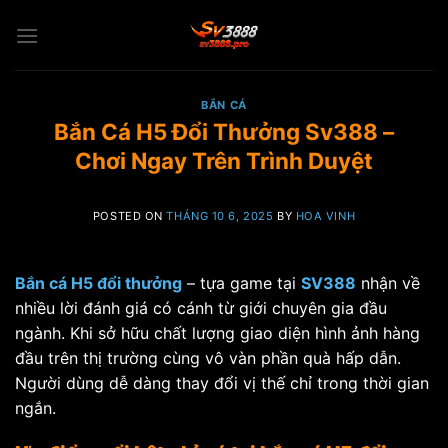
Chuyển
đến
nội
dung
BẮN CÁ
Bắn Cá H5 Đổi Thưởng Sv388 –
Chơi Ngay Trên Trình Duyệt
POSTED ON
THÁNG 10 6, 2025
BY
HOA VINH
Bắn cá H5 đổi thưởng
– tựa game tại
SV388
nhận về
nhiều lời đánh giá có cánh từ giới chuyên gia đầu
ngành. Khi sở hữu chất lượng giao diện hình ảnh hàng
đầu trên thị trường cùng vô vàn phần quà hấp dẫn.
Người dùng dễ dàng thay đổi vị thế chỉ trong thời gian
ngắn.