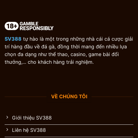
SV388
tự hào là một trong những nhà cái cá cược giải
trí hàng đầu về đá gà, đồng thời mang đến nhiều lựa
chọn đa dạng như thể thao, casino, game bài đổi
thưởng,... cho khách hàng trải nghiệm.
VỀ CHÚNG TÔI
Giới thiệu SV388
Liên hệ SV388