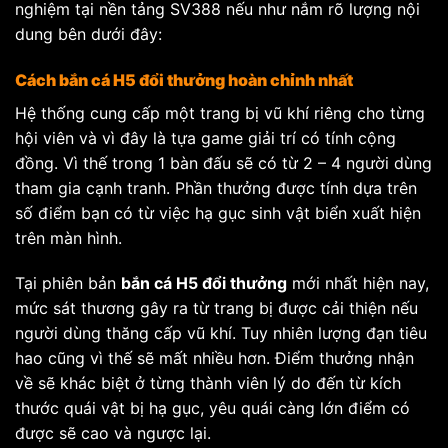
nghiệm tại nền tảng SV388 nếu như nắm rõ lượng nội
dung bên dưới đây:
Cách bắn cá H5 đổi thưởng hoàn chỉnh nhất
Hệ thống cung cấp một trang bị vũ khí riêng cho từng
hội viên và vì đây là tựa game giải trí có tính cộng
đồng. Vì thế trong 1 bàn đấu sẽ có từ 2 – 4 người dùng
tham gia cạnh tranh. Phần thưởng được tính dựa trên
số điểm bạn có từ việc hạ gục sinh vật biển xuất hiện
trên màn hình.
Tại phiên bản
bắn cá H5 đổi thưởng
mới nhất hiện nay,
mức sát thương gây ra từ trang bị được cải thiện nếu
người dùng thăng cấp vũ khí. Tuy nhiên lượng đạn tiêu
hao cũng vì thế sẽ mất nhiều hơn. Điểm thưởng nhận
về sẽ khác biệt ở từng thành viên lý do đến từ kích
thước quái vật bị hạ gục, yêu quái càng lớn điểm có
được sẽ cao và ngược lại.