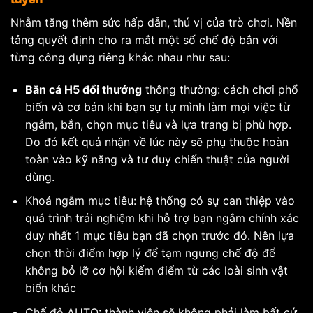
Nhằm tăng thêm sức hấp dẫn, thú vị của trò chơi. Nền
tảng quyết định cho ra mắt một số chế độ bắn với
từng công dụng riêng khác nhau như sau:
Bắn cá H5 đổi thưởng
thông thường: cách chơi phổ
biến và cơ bản khi bạn sự tự mình làm mọi việc từ
ngắm, bắn, chọn mục tiêu và lựa trang bị phù hợp.
Do đó kết quả nhận về lúc này sẽ phụ thuộc hoàn
toàn vào kỹ năng và tư duy chiến thuật của người
dùng.
Khoá ngắm mục tiêu: hệ thống có sự can thiệp vào
quá trình trải nghiệm khi hỗ trợ bạn ngắm chính xác
duy nhất 1 mục tiêu bạn đã chọn trước đó. Nên lựa
chọn thời điểm hợp lý để tạm ngưng chế độ để
không bỏ lỡ cơ hội kiếm điểm từ các loài sinh vật
biển khác
Chế độ AUTO: thành viên sẽ không phải làm bất cứ