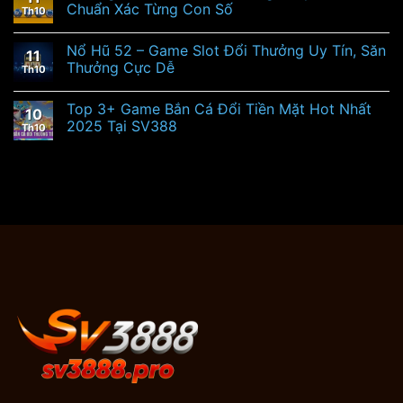
Chuẩn Xác Từng Con Số
Th10
Nổ Hũ 52 – Game Slot Đổi Thưởng Uy Tín, Săn
11
Thưởng Cực Dễ
Th10
Top 3+ Game Bắn Cá Đổi Tiền Mặt Hot Nhất
10
2025 Tại SV388
Th10