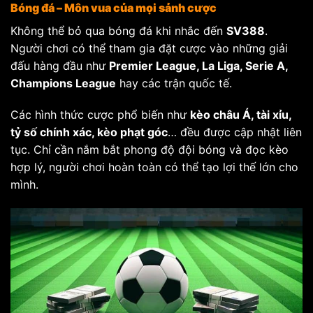
Bóng đá – Môn vua của mọi sảnh cược
Không thể bỏ qua bóng đá khi nhắc đến
SV388
.
Người chơi có thể tham gia đặt cược vào những giải
đấu hàng đầu như
Premier League, La Liga, Serie A,
Champions League
hay các trận quốc tế.
Các hình thức cược phổ biến như
kèo châu Á, tài xỉu,
tỷ số chính xác, kèo phạt góc
… đều được cập nhật liên
tục. Chỉ cần nắm bắt phong độ đội bóng và đọc kèo
hợp lý, người chơi hoàn toàn có thể tạo lợi thế lớn cho
mình.