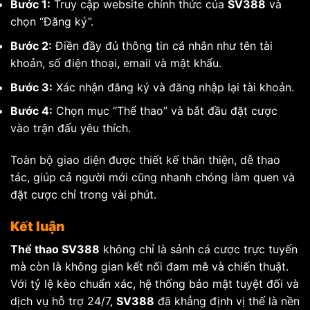
Bước 1:
Truy cập website chính thức của
SV388
và
chọn “Đăng ký”.
Bước 2:
Điền đầy đủ thông tin cá nhân như tên tài
khoản, số điện thoại, email và mật khẩu.
Bước 3:
Xác nhận đăng ký và đăng nhập lại tài khoản.
Bước 4:
Chọn mục “Thể thao” và bắt đầu đặt cược
vào trận đấu yêu thích.
Toàn bộ giao diện được thiết kế thân thiện, dễ thao
tác, giúp cả người mới cũng nhanh chóng làm quen và
đặt cược chỉ trong vài phút.
Kết luận
Thể thao SV388
không chỉ là sảnh cá cược trực tuyến
mà còn là không gian kết nối đam mê và chiến thuật.
Với tỷ lệ kèo chuẩn xác, hệ thống bảo mật tuyệt đối và
dịch vụ hỗ trợ 24/7,
SV388
đã khẳng định vị thế là nền