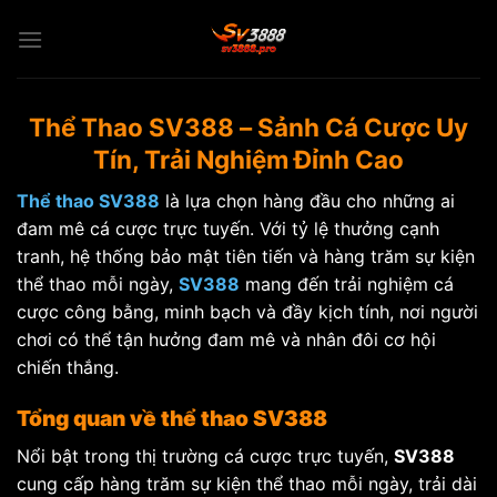
Chuyển
đến
nội
dung
Thể Thao SV388 – Sảnh Cá Cược Uy
Tín, Trải Nghiệm Đỉnh Cao
Thể thao SV388
là lựa chọn hàng đầu cho những ai
đam mê cá cược trực tuyến. Với tỷ lệ thưởng cạnh
tranh, hệ thống bảo mật tiên tiến và hàng trăm sự kiện
thể thao mỗi ngày,
SV388
mang đến trải nghiệm cá
cược công bằng, minh bạch và đầy kịch tính, nơi người
chơi có thể tận hưởng đam mê và nhân đôi cơ hội
chiến thắng.
Tổng quan về thể thao SV388
Nổi bật trong thị trường cá cược trực tuyến,
SV388
cung cấp hàng trăm sự kiện thể thao mỗi ngày, trải dài