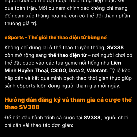
người chơi có thể đặt cược theo từng hiệp hoặc kết
quả toàn trận. Mỗi cú ném chính xác không chỉ mang
đến cảm xúc thăng hoa mà còn có thể đổi thành phần
thưởng giá trị.
eSports – Thế giới thể thao điện tử bùng nổ
Không chỉ dừng lại ở thể thao truyền thống,
SV388
còn mở rộng sang
thể thao điện tử
– nơi người chơi có
thể đặt cược vào các tựa game nổi tiếng như
Liên
Minh Huyền Thoại, CS:GO, Dota 2, Valorant
. Tỷ lệ kèo
hấp dẫn và kết quả minh bạch theo thời gian thực giúp
sảnh eSports luôn đông người tham gia mỗi ngày.
Hướng dẫn đăng ký và tham gia cá cược thể
thao SV388
Để bắt đầu hành trình cá cược tại
SV388
, người chơi
chỉ cần vài thao tác đơn giản: