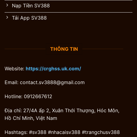
Nạp Tiền SV388
Tải App SV388
THÔNG TIN
Website:
https://crghss.uk.com/
Email:
contact.sv3888@gmail.com
Hotline:
0912667612
Địa chỉ:
27/4A ấp 2, Xuân Thới Thượng, Hóc Môn,
Hồ Chí Minh, Việt Nam
Hashtags:
#sv388 #nhacaisv388 #trangchusv388