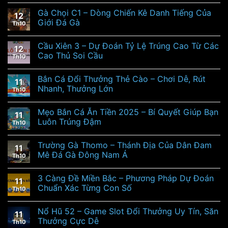
2
Gà Chọi C1 – Dòng Chiến Kê Danh Tiếng Của
ngày
12
–
Giới Đá Gà
Th10
Bí
quyết
Cầu Xiên 3 – Dự Đoán Tỷ Lệ Trúng Cao Từ Các
nuôi
12
Cao Thủ Soi Cầu
lô
Th10
chuẩn
tại
Bắn Cá Đổi Thưởng Thẻ Cào – Chơi Dễ, Rút
11
SV388
Nhanh, Thưởng Lớn
Th10
Mẹo Bắn Cá Ăn Tiền 2025 – Bí Quyết Giúp Bạn
11
Luôn Trúng Đậm
Th10
Trường Gà Thomo – Thánh Địa Của Dân Đam
11
Mê Đá Gà Đông Nam Á
Th10
3 Càng Đề Miền Bắc – Phương Pháp Dự Đoán
11
Chuẩn Xác Từng Con Số
Th10
Nổ Hũ 52 – Game Slot Đổi Thưởng Uy Tín, Săn
11
Thưởng Cực Dễ
Th10