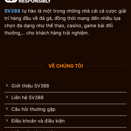
SV388
tự hào là một trong những nhà cái cá cược giải
trí hàng đầu về đá gà, đồng thời mang đến nhiều lựa
chọn đa dạng như thể thao, casino, game bài đổi
thưởng,... cho khách hàng trải nghiệm.
VỀ CHÚNG TÔI
Giới thiệu SV388
Liên hệ SV388
Câu hỏi thường gặp
Điều khoản và điều kiện